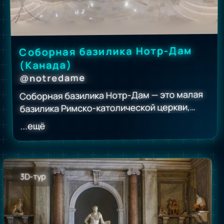
пространства.
Соборная базилика Нотр-Дам
(Канада)
notredame
@
Соборная базилика Нотр-Дам — это малая
базилика Римско-католической церкви,
расположенная в Оттаве, провинция
...ещё
Онтарио, Канада.
Внутри храм потрясает богатым
убранством: резным деревянным декором,
позолоченными деталями, витражами с
3D-тур
библейскими сюжетами и высоким
сводчатым потолком ярко-синего цвета,
украшенным звёздами.