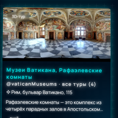
наполеоновских войн.
3D-тур
Музеи Ватикана, Рафаэлевские
комнаты
vaticanMuseums · все туры (4)
@
Рим, бульвар Ватикано, 115
Рафаэлевские комнаты — это комплекс из
четырёх парадных залов в Апостольском
дворце Ватикана, украшенных фресками