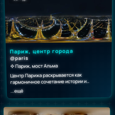
«Торс Бельведерский».
впечатление величия классической эпохи.
Париж, центр города
paris
@
Париж, мост Альма
Центр Парижа раскрывается как
гармоничное сочетание истории и
современности.
...ещё
Узнаваемые мансарды, элегантные фасады
и широкие набережные Сены создают
характерный облик города.
Здесь особенно ощущается атмосфера